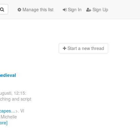
Manage this list
Sign In
Sign Up
Start a n
ew thread
medieval
gusti, 12:15:
ching and script
dscapes…
>. Vi
 Michelle
ore]