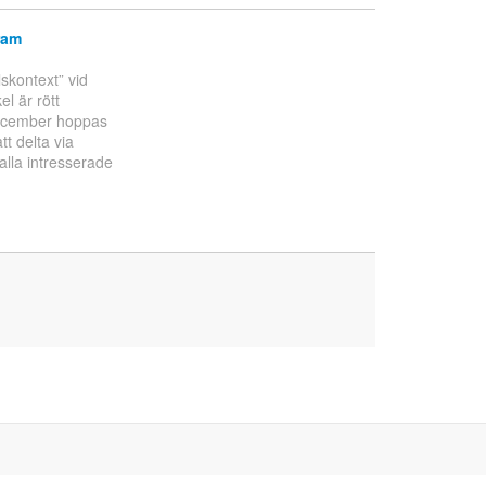
ram
skontext” vid
el är rött
december hoppas
t delta via
alla intresserade