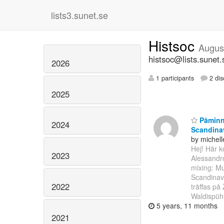
lists3.sunet.se
Histsoc
Augus
histsoc@lists.sunet.
2026
1 participants
2 dis
2025
Påminne
2024
Scandina
by michel
Hej! Här 
2023
Alessandro
mixing: Mu
Scandinav
2022
träffas p
Waldispüh
5 years, 11 months
2021