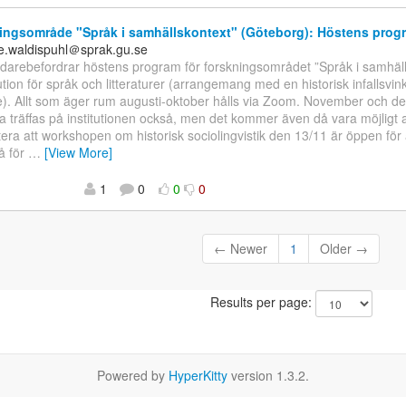
ngsområde "Språk i samhällskontext" (Göteborg): Höstens prog
le.waldispuhl＠sprak.gu.se
idarebefordrar höstens program för forskningsområdet ”Språk i samhäll
ution för språk och litteraturer (arrangemang med en historisk infallsvink
). Allt som äger rum augusti-oktober hålls via Zoom. November och 
na träffas på institutionen också, men det kommer även då vara möjligt at
ra att workshopen om historisk sociolingvistik den 13/11 är öppen för 
å för
…
[View More]
1
0
0
0
← Newer
1
Older →
Results per page:
Powered by
HyperKitty
version 1.3.2.