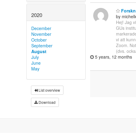
Forskni
2020
by michel
Hej! Jag v
GUs instit
December
markerade
November
vi att kun
October
Zoom. Note
September
(dvs. ocks
August
5 years, 12 months
July
June
May
List overview
Download