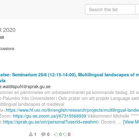
t 2020
se
cussions
lse: Seminarium 25/8 (12:15-14:00), Multilingual landscapes of 
via
le.waldispuhl＠sprak.gu.se
kommer en påminnelse om arbetsseminariet på kommande tisdag, 25 au
 Palumbo från Universitetet i Oslo pratar om sitt projekt Language swit
ltilingual landscapes of medieval
ia<
https://www.hf.uio.no/iln/english/research/projects/multilingual-lan
å Zoom:
https://gu-se.zoom.us/j/67315568939
Välkommen! Michelle *****
l<
https://sprak.gu.se/om/personal?userId=xwahmi
> Docent,
…
[View M
1
0
0
0