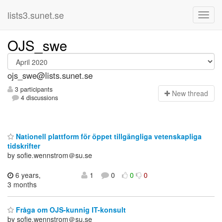
lists3.sunet.se
OJS_swe
ojs_swe@lists.sunet.se
3 participants
N
ew thread
4 discussions
Nationell plattform för öppet tillgängliga vetenskapliga
tidskrifter
by sofie.wennstrom＠su.se
6 years,
1
0
0
0
3 months
Fråga om OJS-kunnig IT-konsult
by sofie.wennstrom＠su.se