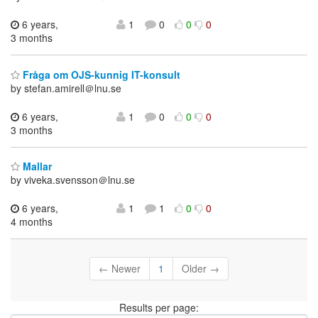
6 years,
1
0
0
0
3 months
Fråga om OJS-kunnig IT-konsult
by stefan.amirell＠lnu.se
6 years,
1
0
0
0
3 months
Mallar
by viveka.svensson＠lnu.se
6 years,
1
1
0
0
4 months
← Newer
1
Older →
Results per page: