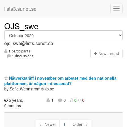
lists3.sunet.se
OJS_swe
ojs_swe@lists.sunet.se
1 participants
N
ew thread
1 discussions
Nätverksträff i november om arbetet med den nationella
plattformen, är någon intresserad?
by Sofie.Wennstrom＠kb.se
5 years,
1
0
0
0
9 months
← Newer
1
Older →