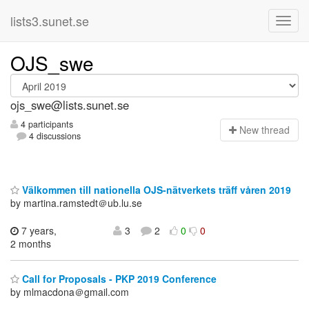
lists3.sunet.se
OJS_swe
ojs_swe@lists.sunet.se
4 participants
N
ew thread
4 discussions
Välkommen till nationella OJS-nätverkets träff våren 2019
by martina.ramstedt＠ub.lu.se
7 years,
3
2
0
0
2 months
Call for Proposals - PKP 2019 Conference
by mlmacdona＠gmail.com