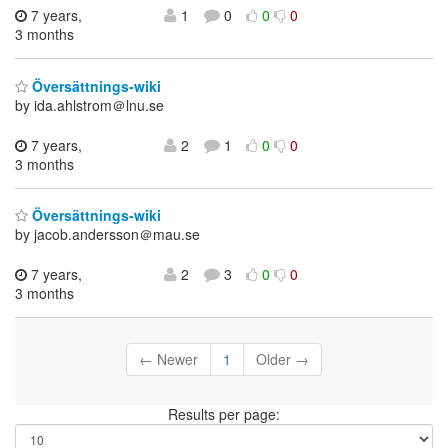
7 years,
1
0
0
0
3 months
Översättnings-wiki
by ida.ahlstrom＠lnu.se
7 years,
2
1
0
0
3 months
Översättnings-wiki
by jacob.andersson＠mau.se
7 years,
2
3
0
0
3 months
← Newer
1
Older →
Results per page: