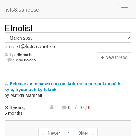
lists3.sunet.se
Etnolist
etnolist@lists.sunet.se
1 participants
N
ew thread
1 discussions
Release av temasektion om kulturella perspektiv på is,
kyla, frysar och kylteknik
by Matilda Marshall
3 years,
1
0
0
0
5 months
← Newer
1
Older →